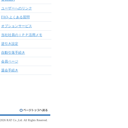
ユーザーへのリンク
FAQ-よくある質問
オプションサービス
当社社員のＩＰＰ活用メモ
逆引き設定
自動引落手続き
会員ページ
退会手続き
 2026 RAT Co.,Ltd. All Rights Reserved.